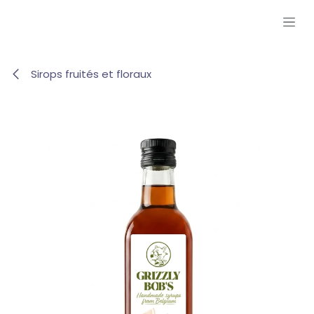
Se rendre au contenu
Sirops fruités et floraux