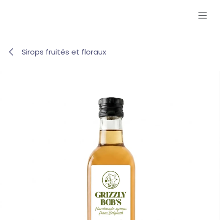
Se rendre au contenu
Sirops fruités et floraux